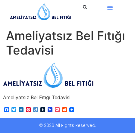
Ameliyatsız Tedavi
Ameliyatsız Bel Fıtığı
Tedavisi
Ameliyatsız Bel Fıtığı Tedavisi
Facebook
Twitter
Folkd
Pinterest
Diigo
Tumblr
Pinboard
Pocket
Reddit
© 2026 All Rights Reserved.