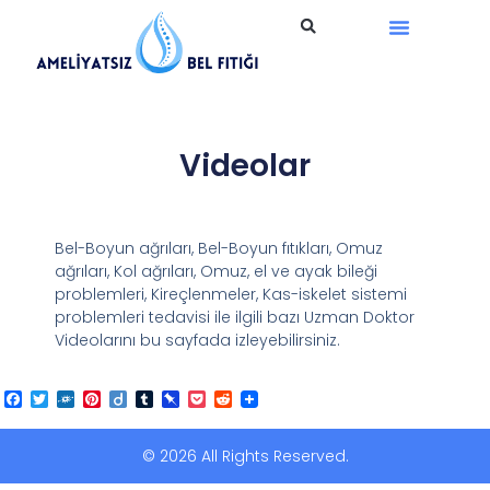
Ameliyatsız Tedavi
Videolar
Bel-Boyun ağrıları, Bel-Boyun fıtıkları, Omuz
ağrıları, Kol ağrıları, Omuz, el ve ayak bileği
problemleri, Kireçlenmeler, Kas-iskelet sistemi
problemleri tedavisi ile ilgili bazı Uzman Doktor
Videolarını bu sayfada izleyebilirsiniz.
Facebook
Twitter
Folkd
Pinterest
Diigo
Tumblr
Pinboard
Pocket
Reddit
© 2026 All Rights Reserved.