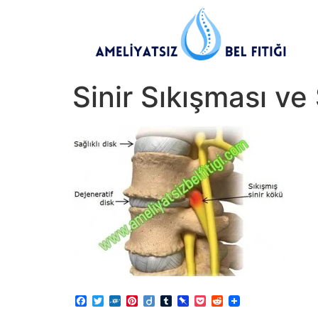
Sinir Sıkışması ve
Facebook
Twitter
Folkd
Pinterest
Diigo
Tumblr
Pinboard
Pocket
Reddit