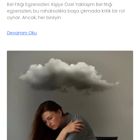
Bel Fıtığı Egzersizleri: Kişiye Özel Yaklaşım Bel fıtığı
egzersizleri, bu rahatsızlıkla başa çıkmada kritik bir rol
oynar. Ancak, her bireyin
Devamını Oku