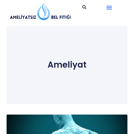
Ameliyatsız Tedavi
Ameliyat