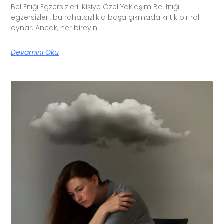
Bel Fıtığı Egzersizleri: Kişiye Özel Yaklaşım Bel fıtığı
egzersizleri, bu rahatsızlıkla başa çıkmada kritik bir rol
oynar. Ancak, her bireyin
Devamını Oku