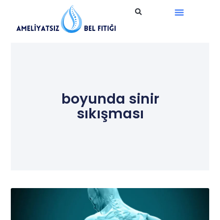
Ameliyatsız Tedavi
boyunda sinir
sıkışması