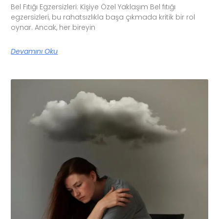
Bel Fıtığı Egzersizleri: Kişiye Özel Yaklaşım Bel fıtığı
egzersizleri, bu rahatsızlıkla başa çıkmada kritik bir rol
oynar. Ancak, her bireyin
Devamını Oku