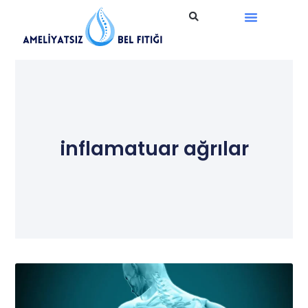
Ameliyatsız Tedavi
inflamatuar ağrılar