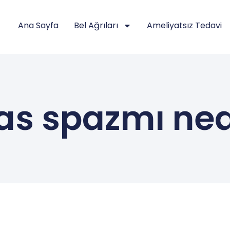
Ana Sayfa
Bel Ağrıları
Ameliyatsız Tedavi
as spazmı ned