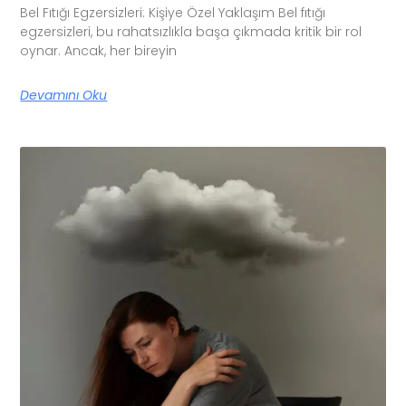
Bel Fıtığı Egzersizleri: Kişiye Özel Yaklaşım Bel fıtığı
egzersizleri, bu rahatsızlıkla başa çıkmada kritik bir rol
oynar. Ancak, her bireyin
Devamını Oku