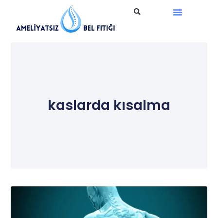
Ameliyatsız Tedavi
kaslarda kısalma