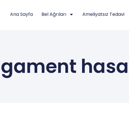
Ana Sayfa
Bel Ağrıları
Ameliyatsız Tedavi
igament hasa