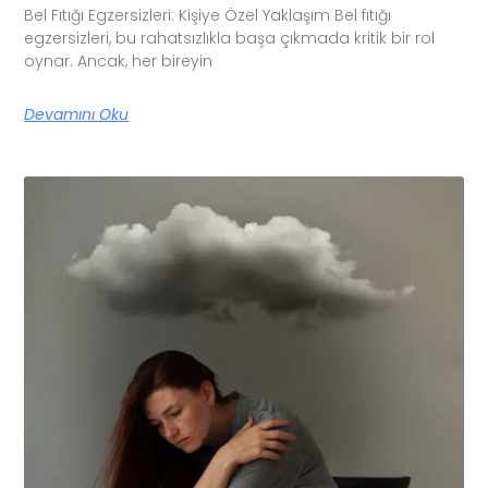
Bel Fıtığı Egzersizleri: Kişiye Özel Yaklaşım Bel fıtığı
egzersizleri, bu rahatsızlıkla başa çıkmada kritik bir rol
oynar. Ancak, her bireyin
Devamını Oku