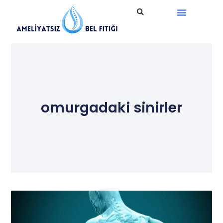
Ameliyatsız Tedavi
omurgadaki sinirler