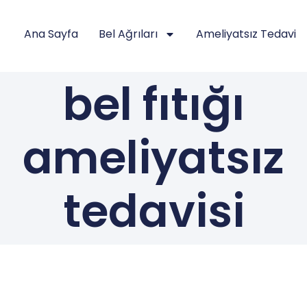
Ana Sayfa
Bel Ağrıları
Ameliyatsız Tedavi
bel fıtığı
ameliyatsız
tedavisi